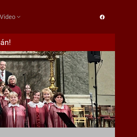
Video
án!