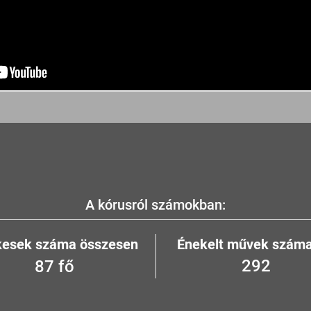
A kórusról számokban:
kesek száma összesen
Énekelt művek száma
350
104
fő