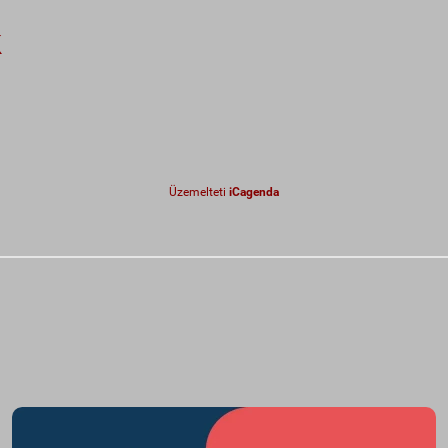
k
Üzemelteti
iCagenda