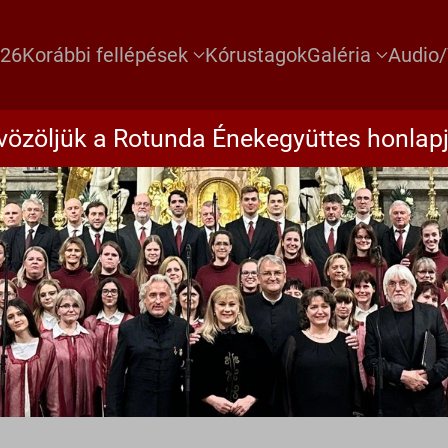
026
Korábbi fellépések
Kórustagok
Galéria
Audio/
vözöljük a Rotunda Énekegyüttes honlapj