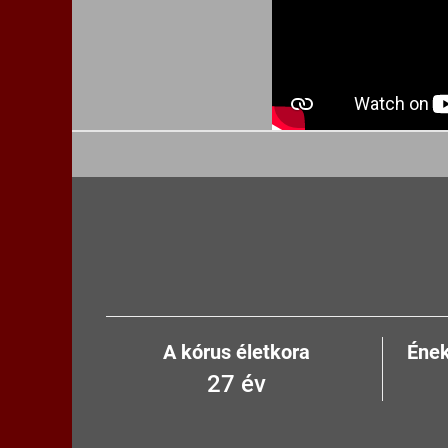
A kórus életkora
Éne
32
év