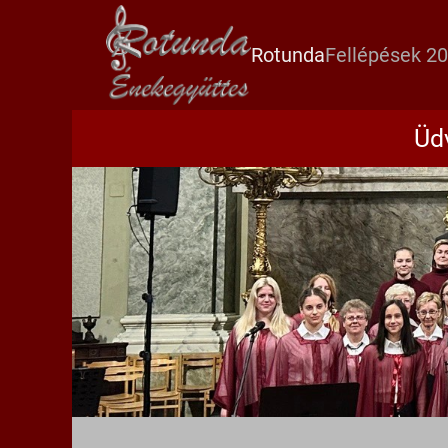
Rotunda
Fellépések 2
Üd